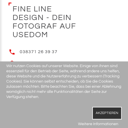
F
I
N
E
L
I
N
E
D
E
S
I
G
N
-
D
E
I
N
F
O
T
O
G
R
A
F
A
U
F
U
S
E
D
O
M
038371 26 39 37
E-MAIL
Wir nutzen Cookies auf unserer Website. Einige von ihnen sind
essenziell für den Betrieb der Seite, während andere uns helfen,
diese Website und die Nutzererfahrung zu verbessern (Tracking
Cookies). Sie können selbst entscheiden, ob Sie die Cookies
zulassen möchten. Bitte beachten Sie, dass bei einer Ablehnung
womöglich nicht mehr alle Funktionalitäten der Seite zur
Verfügung stehen.
fine line design - Dein Fotograf auf
Usedom
©
2026
Impressum /
AKZEPTIEREN
Datenschutz
Weitere Informationen