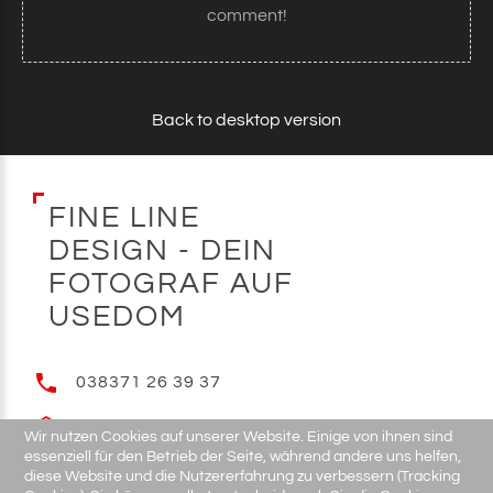
comment!
Back to desktop version
F
I
N
E
L
I
N
E
D
E
S
I
G
N
-
D
E
I
N
F
O
T
O
G
R
A
F
A
U
F
U
S
E
D
O
M
038371 26 39 37
E-MAIL
Wir nutzen Cookies auf unserer Website. Einige von ihnen sind
essenziell für den Betrieb der Seite, während andere uns helfen,
diese Website und die Nutzererfahrung zu verbessern (Tracking