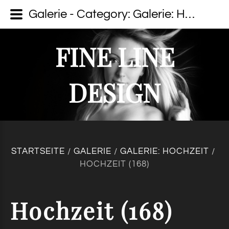
Galerie - Category: Galerie: Hochzeit - Image: Hochzeit (168) - fine line design - Dein Fotograf auf Usedom
FINE LINE
DESIGN
STARTSEITE
GALERIE
GALERIE: HOCHZEIT
/
/
/
HOCHZEIT (168)
Hochzeit
(168)