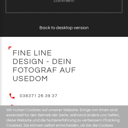
comment!
Back to desktop version
F
I
N
E
L
I
N
E
D
E
S
I
G
N
-
D
E
I
N
F
O
T
O
G
R
A
F
A
U
F
U
S
E
D
O
M
038371 26 39 37
E-MAIL
Wir nutzen Cookies auf unserer Website. Einige von ihnen sind
essenziell für den Betrieb der Seite, während andere uns helfen,
diese Website und die Nutzererfahrung zu verbessern (Tracking
Cookies). Sie können selbst entscheiden, ob Sie die Cookies