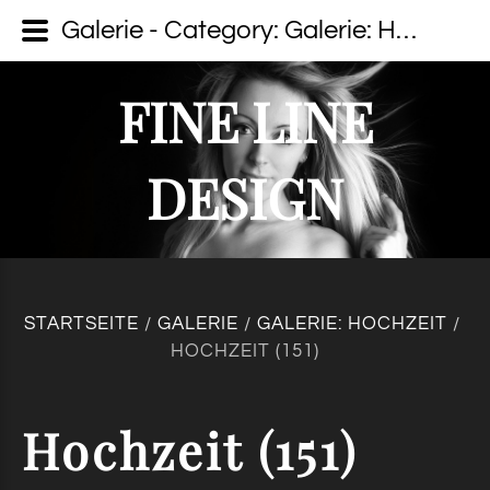
Galerie - Category: Galerie: Hochzeit - Image: Hochzeit (151) - fine line design - Dein Fotograf auf Usedom
FINE LINE
DESIGN
STARTSEITE
GALERIE
GALERIE: HOCHZEIT
/
/
/
HOCHZEIT (151)
Hochzeit
(151)