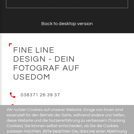
Back to desktop version
F
I
N
E
L
I
N
E
D
E
S
I
G
N
-
D
E
I
N
F
O
T
O
G
R
A
F
A
U
F
U
S
E
D
O
M
038371 26 39 37
E-MAIL
Wir nutzen Cookies auf unserer Website. Einige von ihnen sind
essenziell für den Betrieb der Seite, während andere uns helfen,
diese Website und die Nutzererfahrung zu verbessern (Tracking
Cookies). Sie können selbst entscheiden, ob Sie die Cookies
zulassen möchten. Bitte beachten Sie, dass bei einer Ablehnung