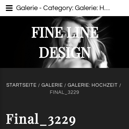
Galerie - Category: Galerie: Hochzeit - Image: Final_3229 - fine line design - Dein Fotograf auf Usedom
FINE LINE
DESIGN
STARTSEITE
GALERIE
GALERIE: HOCHZEIT
/
/
/
FINAL_3229
Final_3229