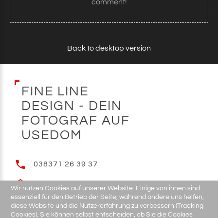
comment!
Back to desktop version
F
I
N
E
L
I
N
E
D
E
S
I
G
N
-
D
E
I
N
F
O
T
O
G
R
A
F
A
U
F
U
S
E
D
O
M
038371 26 39 37
E-MAIL
Wir nutzen Cookies auf unserer Website. Einige von ihnen sind
essenziell für den Betrieb der Seite, während andere uns helfen,
diese Website und die Nutzererfahrung zu verbessern (Tracking
Cookies). Sie können selbst entscheiden, ob Sie die Cookies