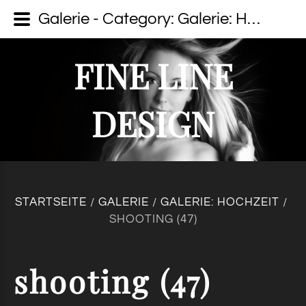
Galerie - Category: Galerie: Hochzeit - Image: shooting (47) - fine line design - Dein Fotograf auf Usedom
FINE LINE
DESIGN
STARTSEITE
GALERIE
GALERIE: HOCHZEIT
/
/
/
SHOOTING (47)
shooting
(47)